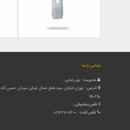
تماس با ما
مدیریت :
پوررضایی
آدرس :
تهران-خیابان سپه,ضلع شمال شرقی میدان حسن آباد
پلاک15
تلفن پشتیبانی :
تلفن ثابت :
02166707600