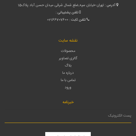
آدرس :
تهران-خیابان سپه,ضلع شمال شرقی میدان حسن آباد پلاک15
تلفن پشتیبانی :
تلفن ثابت :
02166707600
نقشه سایت
محصولات
گالری تصاویر
بلاگ
درباره ما
تماس با ما
ورود
خبرنامه