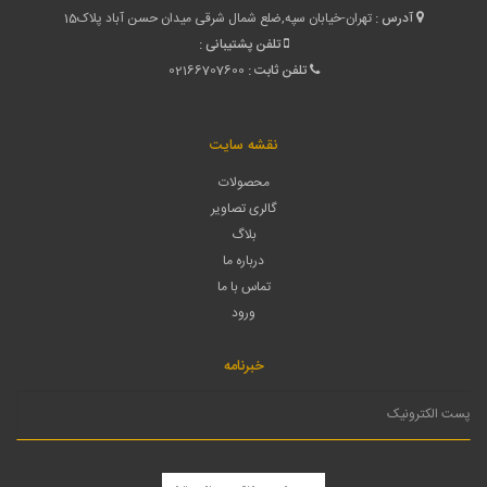
آدرس :
تهران-خیابان سپه,ضلع شمال شرقی میدان حسن آباد پلاک15
تلفن پشتیبانی :
تلفن ثابت :
02166707600
نقشه سایت
محصولات
گالری تصاویر
بلاگ
درباره ما
تماس با ما
ورود
خبرنامه