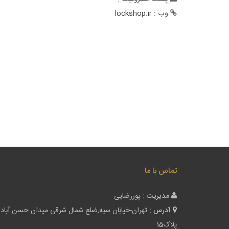
وب :
lockshop.ir
تماس با ما
مدیریت :
پوررضایی
آدرس :
تهران-خیابان سپه,ضلع شمال شرقی میدان حسن آباد
پلاک15