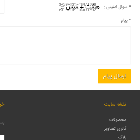
* سوال امنیتی :
* پیام
نقشه سایت
خبر
محصولات
گالری تصاویر
بلاگ