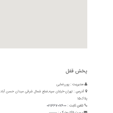
پخش قفل
مدیریت :
پوررضایی
آدرس :
تهران-خیابان سپه,ضلع شمال شرقی میدان حسن آباد
پلاک15
تلفن ثابت :
02166707600
پست الکترونیک :
--------