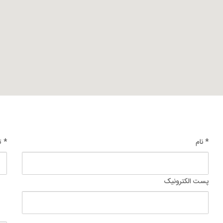
* نام
* ت
پست الکترونیک