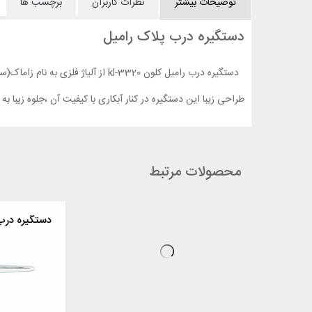
توضیحات بیشتر
نظرات کاربران
برچسب ها
دستگیره درب پلاک رامیل
دستگیره درب رامیل کلون kl-3320 از آلیاژ فلزی به نام زاماک(سرب) ساخته شده است .این آلیاژ در برابر خوردگی و فشار استحکام بالایی دارد.
طراحی زیبا این دستگیره در کنار آبکاری با کیفیت آن ،جلوه زیبا به آن بخشیده است . دارای رنگ های 
محصولات مرتبط
لون
دستگیره درب پلاک اوستا کلون
دستگیر