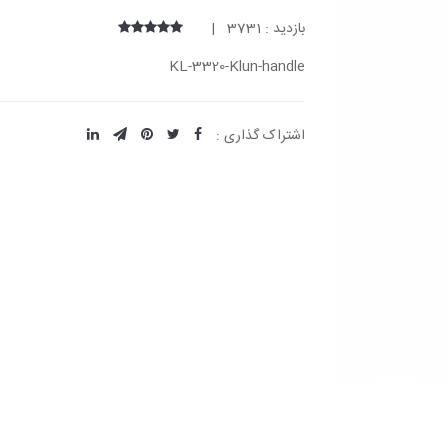
بازدید : 3731 |
KL-3320-Klun-handle
اشتراک گذاری :