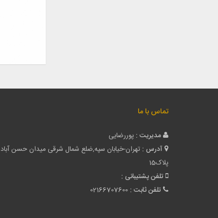
تماس با ما
مدیریت :
پوررضایی
آدرس :
تهران-خیابان سپه,ضلع شمال شرقی میدان حسن آباد
پلاک15
تلفن پشتیبانی :
تلفن ثابت :
02166707600