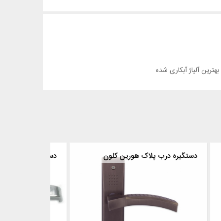
دستگیره درب پلاک هورین کلون
دستگیره بایگا