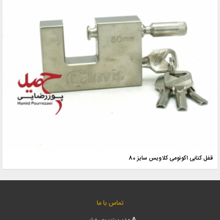
قفل کتابی اکونومی کلاویس سایز 80
تماس با ما
مدیریت :
پوررضایی