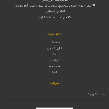
آدرس :
تهران-خیابان سپه,ضلع شمال شرقی میدان حسن آباد پلاک15
تلفن پشتیبانی :
تلفن ثابت :
02166707600
نقشه سایت
محصولات
گالری تصاویر
بلاگ
درباره ما
تماس با ما
ورود
خبرنامه