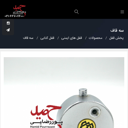
سه قاف
پخش قفل
محصولات
قفل های ایمنی
قفل کتابی
سه قاف