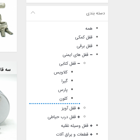
دسته بندی
همه
قفل کمکی
قفل برقی
قفل های ایمنی
قفل کتابی
سه قا
کلاویس
گیرا
پارس
کلون
قفل آویز
قفل درب حیاطی
قفل وسیله نقلیه
قطعات و یراق آلات