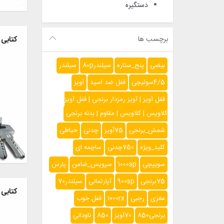
دستگیره
کتابی ۹۰۰ سوپر گیر
برچسب ها
بیضی
پنج_ستاره
سیلندر80p
سیلندر
4/5سوئیچی
قفل ضد اسید
آویز
قفل آویز | آویز رمزدار برنجی | قفل آویز
کلاویس | کلاویس | مقاوم | بدنه برنجی
شمش_برنجی
75آویز
چدنی
حیاطی
کلید_ویژه
750چدنی
ساچمه ای
سوییچی
1000sp
سرویس_ضامن
پارس
75برنجی
900sp
آپارتمانی
سیلندر70
کتابی 
مغزی
رجبی
1000rx
قفل خوب
برنجی850
70آویز
850
ناودانی