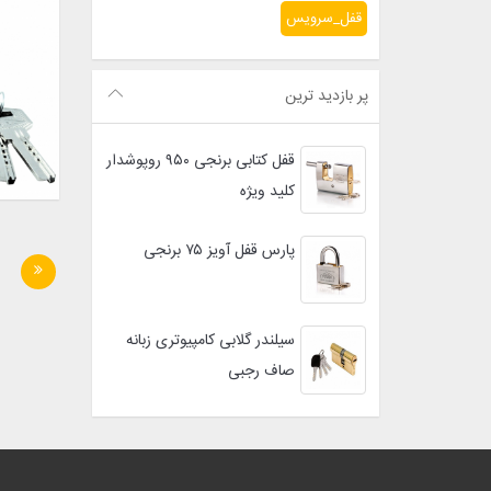
قفل_سرویس
پر بازدید ترین
قفل کتابی برنجی ۹۵۰ روپوشدار
کلید ویژه
پارس قفل آویز ۷۵ برنجی
سیلندر گلابی کامپیوتری زبانه
صاف رجبی