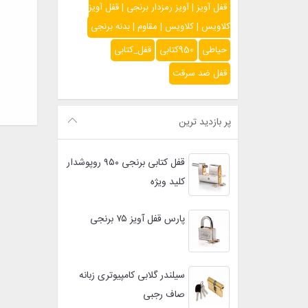
قفل آویز | آویز رمزدار برنجی | قفل آویز
کلاویس | کلاویس | مقاوم | بدنه برنجی
حیاطی
950کتابی
قفل_کتابی
قفل ضد سرقت
پر بازدید ترین
قفل کتابی برنجی ۹۵۰ روپوشدار
کلید ویژه
پارس قفل آویز ۷۵ برنجی
سیلندر گلابی کامپیوتری زبانه
صاف رجبی