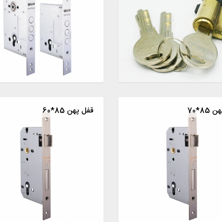
85*70
قفل پهن 85*60