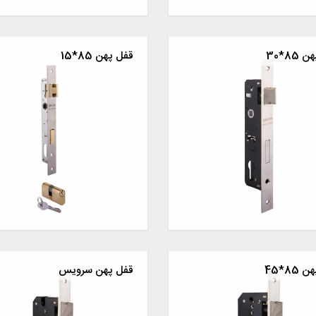
85*30
قفل پهن 85*15
85*45
قفل پهن سرویس