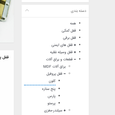
دسته بندی
همه
قفل کمکی
قفل برقی
قفل های ایمنی
قفل وسیله نقلیه
قفل پهن 
قطعات و یراق آلات
یراق آلات MDF
قفل پروفیل
کلون
پنج ستاره
پارس
پرستو
سیلندر-مغزی