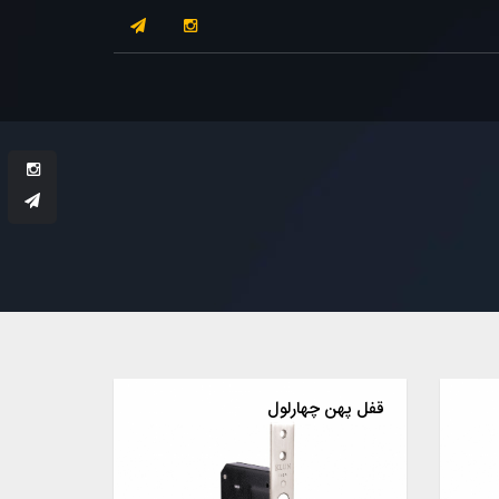
قفل پهن چهارلول