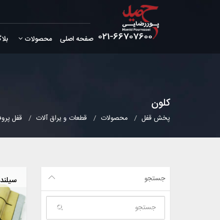
صفحه اصلی
محصولات
بلا
کلون
پخش قفل
محصولات
قطعات و یراق آلات
قفل پروف
جستجو
سیلندر 9 سانت ک