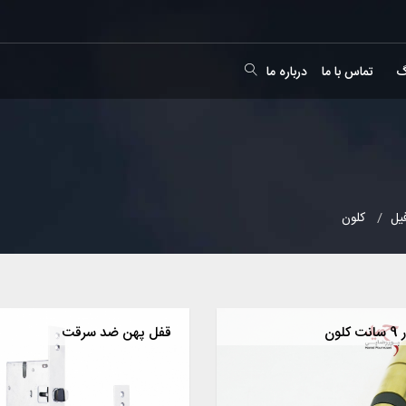
گ
تماس با ما
درباره ما
یل
کلون
لون
قفل پهن ضد سرقت