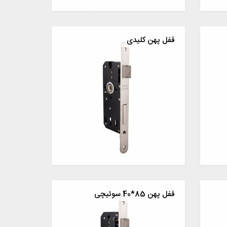
قفل پهن کلیدی
قفل پهن 85*40 سوئیچی