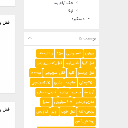
جک آرام بند
لولا
دستگیره
قفل پهن 
برچسب ها
چهارپر
کامپیوتری
850
زبانه_صاف
قفل گیرا
قفل_آویز
قفل_کتابی_پارس
قفل_پرستو
کلید
قفل_سوییچی
1000sp
750چدنی
ساچمه
مغزی
4/5سوئیچی
آویز50
برنجی
چدنی
کلید_معمولی
مغزی برنجی
6.5سوئیچی
استیل
قفل پهن 
برنجی850
قفل خوب
آویز
کلاویس
پوشش_آهن