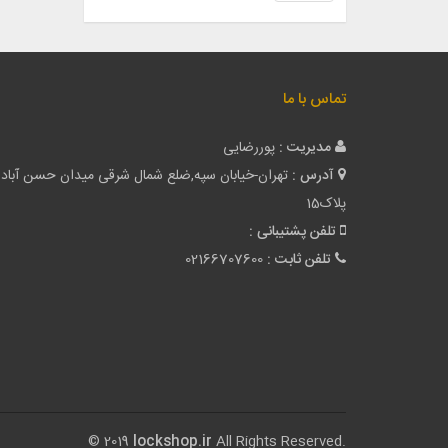
تماس با ما
مدیریت :
پوررضایی
آدرس :
تهران-خیابان سپه,ضلع شمال شرقی میدان حسن آباد
پلاک15
تلفن پشتیبانی :
تلفن ثابت :
02166707600
© 2019
lockshop.ir
All Rights Reserved.