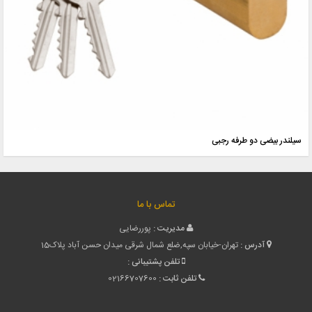
سیلندر بیضی دو طرفه رجبی
تماس با ما
مدیریت :
پوررضایی
آدرس :
تهران-خیابان سپه,ضلع شمال شرقی میدان حسن آباد پلاک15
تلفن پشتیبانی :
تلفن ثابت :
02166707600