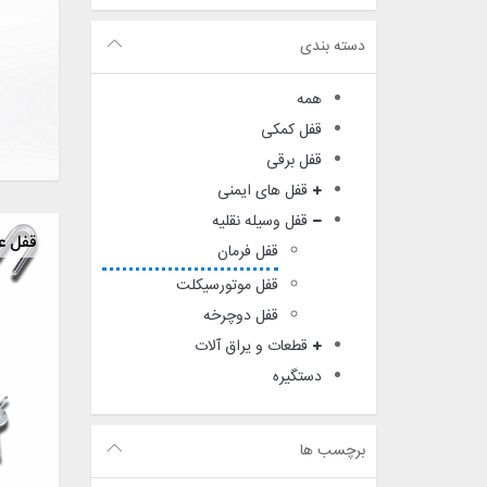
دسته بندی
همه
قفل کمکی
قفل برقی
قفل های ایمنی
قفل وسیله نقلیه
قفل ع
قفل فرمان
قفل موتورسیکلت
قفل دوچرخه
قطعات و یراق آلات
دستگیره
برچسب ها