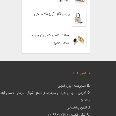
کلید ویژه
پارس قفل آویز ۷۵ برنجی
سیلندر گلابی کامپیوتری زبانه
صاف رجبی
تماس با ما
مدیریت :
پوررضایی
آدرس :
تهران-خیابان سپه,ضلع شمال شرقی میدان حسن آباد
پلاک15
تلفن پشتیبانی :
تلفن ثابت :
02166707600