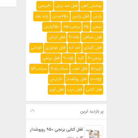
پوشش_آهن
قفل ضد برش
60برنجی
پارس
قفل_پارس
750چدنی
پایه_بلند
بیضی
65
برنجی850
950پارس
قفل_حیاطی
900sx
قفل ایرانی
قفل_کلیدی
ضد اره
قفل موتوری
ناودانی
برنجی60
کلید
900sp
قفل برنجی
آویز50
قفل خوب
سیلندر70p
سیلندر54
1000sp
قفل روکشدار
70پارس
قفل کتابی
قفل_درب
قفل_آویز
پر بازدید ترین
قفل کتابی برنجی ۹۵۰ روپوشدار