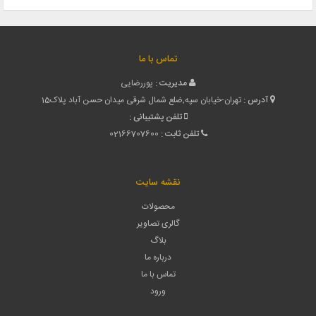
تماس با ما
مدیریت :
پوررضایی
آدرس :
تهران-خیابان سپه,ضلع شمال شرقی میدان حسن آباد پلاک15
تلفن پشتیبانی :
تلفن ثابت :
02166707600
نقشه سایت
محصولات
گالری تصاویر
بلاگ
درباره ما
تماس با ما
ورود