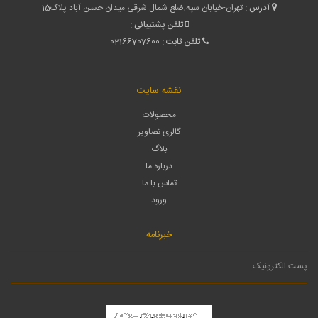
آدرس :
تهران-خیابان سپه,ضلع شمال شرقی میدان حسن آباد پلاک15
تلفن پشتیبانی :
تلفن ثابت :
02166707600
نقشه سایت
محصولات
گالری تصاویر
بلاگ
درباره ما
تماس با ما
ورود
خبرنامه