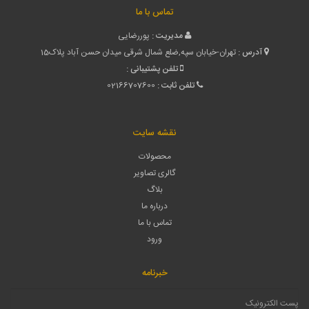
تماس با ما
مدیریت :
پوررضایی
آدرس :
تهران-خیابان سپه,ضلع شمال شرقی میدان حسن آباد پلاک15
تلفن پشتیبانی :
تلفن ثابت :
02166707600
نقشه سایت
محصولات
گالری تصاویر
بلاگ
درباره ما
تماس با ما
ورود
خبرنامه