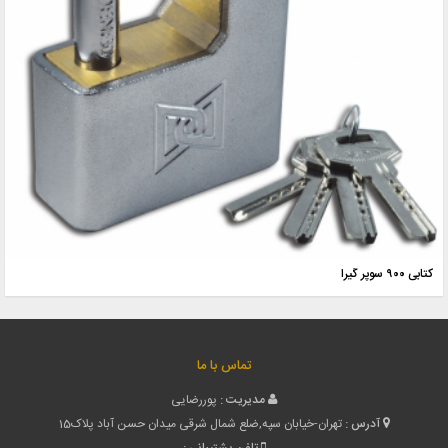
کتابی ۹۰۰ سوپر گیرا
تماس با ما
مدیریت :
پوررضایی
آدرس :
تهران-خیابان سپه,ضلع شمال شرقی میدان حسن آباد پلاک15
تلفن پشتیبانی :