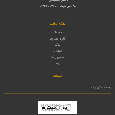
تلفن ثابت :
02166707600
نقشه سایت
محصولات
گالری تصاویر
بلاگ
درباره ما
تماس با ما
ورود
خبرنامه