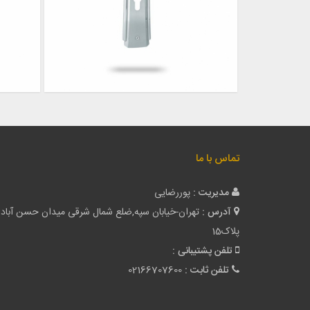
تماس با ما
مدیریت :
پوررضایی
آدرس :
تهران-خیابان سپه,ضلع شمال شرقی میدان حسن آباد
پلاک15
تلفن پشتیبانی :
تلفن ثابت :
02166707600