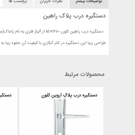
توضیحات بیشتر
نظرات کاربران
برچسب ها
دستگیره درب پلاک راهین
دستگیره درب راهین کلون kl-3620 از آلیاژ فلزی به نام زاماک(سرب) ساخته شده است .این آلیاژ در برابر خوردگی و فشار استحکام بالایی دارد.
طراحی زیبا این دستگیره در کنار آبکاری با کیفیت آن ،جلوه زیبا به آن بخشیده است . دارای رنگ های 
محصولات مرتبط
لون
دستگیره درب پلاک آروین کلون
دستگیر