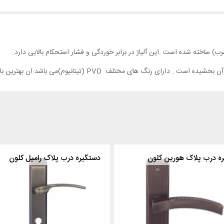
مختلف PVD (تیتانیوم)می باشد.ان بهترین با بهترین آلیاژ آبکاری شده
ه درب پلاک هورین کلون
دستگیره درب پلاک رامیل کلون