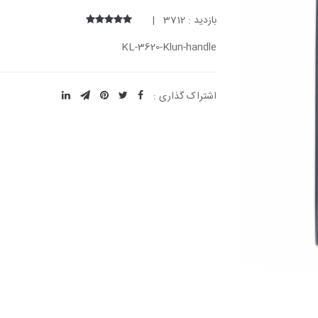
بازدید : 3712 |
KL-3620-Klun-handle
اشتراک گذاری :