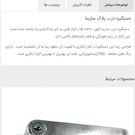
توضیحات بیشتر
نظرات کاربران
برچسب ها
دستگیره درب پلاک سارینا
دستگیره درب سارینا کلون kl-2320 از آلیاژ فلزی به نام زاماک(سرب) ساخته شده است
.این آلیاژ در برابر خوردگی و فشار استحکام بالایی دارد.
طراحی زیبا این دستگیره در کنار آبکاری با کیفیت آن ،جلوه زیبا به آن بخشیده است . دارای
رنگ های مختلف PVD (تیتانیوم)می باشد.ان بهترین با بهترین آلیاژ آبکاری شده
محصولات مرتبط