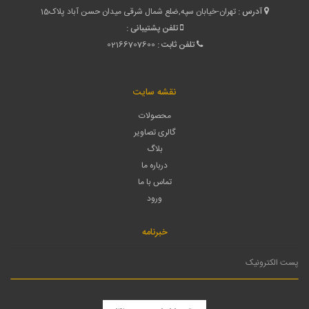
آدرس :
تهران-خیابان سپه,ضلع شمال شرقی میدان حسن آباد پلاک15
تلفن پشتیبانی :
تلفن ثابت :
02166707600
نقشه سایت
محصولات
گالری تصاویر
بلاگ
درباره ما
تماس با ما
ورود
خبرنامه