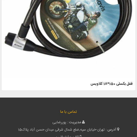
قفل بکسلی 150*18 کلاویس
تماس با ما
مدیریت :
پوررضایی
آدرس :
تهران-خیابان سپه,ضلع شمال شرقی میدان حسن آباد پلاک15
تلفن پشتیبانی :