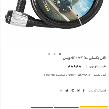
قفل بکسلی 150*25 کلاویس
بازدید : 5524 |
قفل بکسلی 150*25(قطر 25mm ، ضخامت 150cm )
اشتراک گذاری :