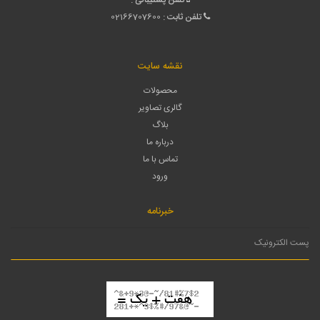
تلفن ثابت :
02166707600
نقشه سایت
محصولات
گالری تصاویر
بلاگ
درباره ما
تماس با ما
ورود
خبرنامه