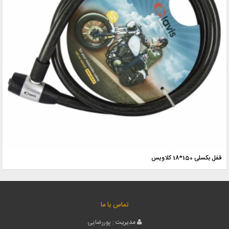
قفل بکسلی 150*18 کلاویس
تماس با ما
مدیریت :
پوررضایی