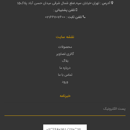
آدرس :
تهران-خیابان سپه,ضلع شمال شرقی میدان حسن آباد پلاک15
تلفن پشتیبانی :
تلفن ثابت :
02166707600
نقشه سایت
محصولات
گالری تصاویر
بلاگ
درباره ما
تماس با ما
ورود
خبرنامه