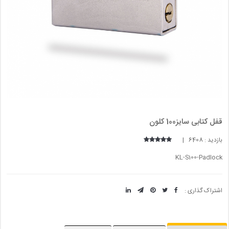
قفل کتابی سایز100 کلون
بازدید : 6408 |
KL-S100-Padlock
اشتراک گذاری :