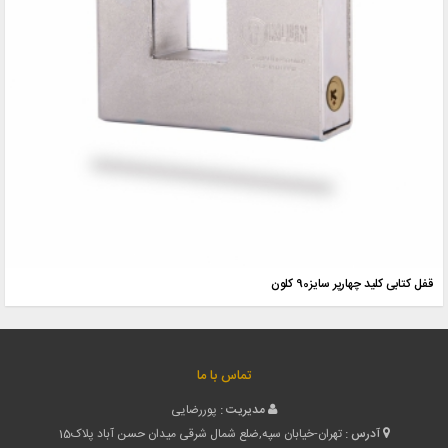
قفل کتابی کلید چهارپر سایز90 کلون
تماس با ما
مدیریت :
پوررضایی
آدرس :
تهران-خیابان سپه,ضلع شمال شرقی میدان حسن آباد پلاک15