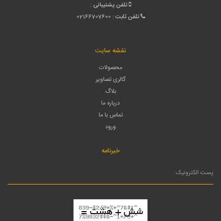
تلفن پشتیبانی :
تلفن ثابت :
02166707600
نقشه سایت
محصولات
گالری تصاویر
بلاگ
درباره ما
تماس با ما
ورود
خبرنامه