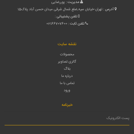
مدیریت :
پوررضایی
آدرس :
تهران-خیابان سپه,ضلع شمال شرقی میدان حسن آباد پلاک15
تلفن پشتیبانی :
تلفن ثابت :
02166707600
نقشه سایت
محصولات
گالری تصاویر
بلاگ
درباره ما
تماس با ما
ورود
خبرنامه