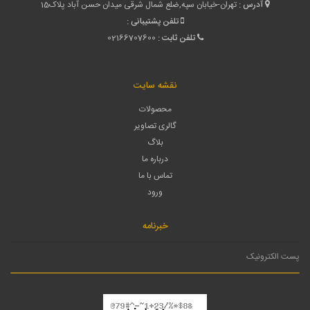
آدرس :
تهران-خیابان سپه,ضلع شمال شرقی میدان حسن آباد پلاک15
تلفن پشتیبانی :
تلفن ثابت :
02166707600
نقشه سایت
محصولات
گالری تصاویر
بلاگ
درباره ما
تماس با ما
ورود
خبرنامه