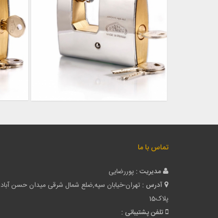
تماس با ما
مدیریت :
پوررضایی
آدرس :
تهران-خیابان سپه,ضلع شمال شرقی میدان حسن آباد
پلاک15
تلفن پشتیبانی :