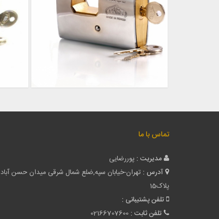
تماس با ما
مدیریت :
پوررضایی
آدرس :
تهران-خیابان سپه,ضلع شمال شرقی میدان حسن آباد
پلاک15
تلفن پشتیبانی :
تلفن ثابت :
02166707600