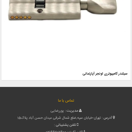
سیلندر کامپیوتری اونجر آپارتمانی
تماس با ما
مدیریت :
پوررضایی
آدرس :
تهران-خیابان سپه,ضلع شمال شرقی میدان حسن آباد پلاک15
تلفن پشتیبانی :
تلفن ثابت :
02166707600