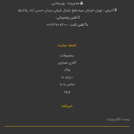
مدیریت :
پوررضایی
آدرس :
تهران-خیابان سپه,ضلع شمال شرقی میدان حسن آباد پلاک15
تلفن پشتیبانی :
تلفن ثابت :
02166707600
نقشه سایت
محصولات
گالری تصاویر
بلاگ
درباره ما
تماس با ما
ورود
خبرنامه