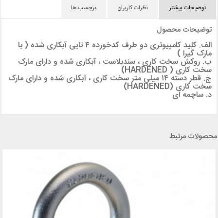
توضیحات بیشتر
نظرات کاربران
برچسب ها
توضیحات محصول
الف. کلید کامپیوتری دو طرف کدخورده ۴ تایی آبکاری شده ( با
مارک گیرا )
ب. روکش سخت کاری ، سندبلاست ، آبکاری شده و دارای مارک
سخت کاری ( HARDENED)
ج. قطر دسته ۱۴ میلی متر سخت کاری ، آبکاری شده و دارای مارک
سخت کاری (HARDENED)
د. ساچمه ای
محصولات مرتبط