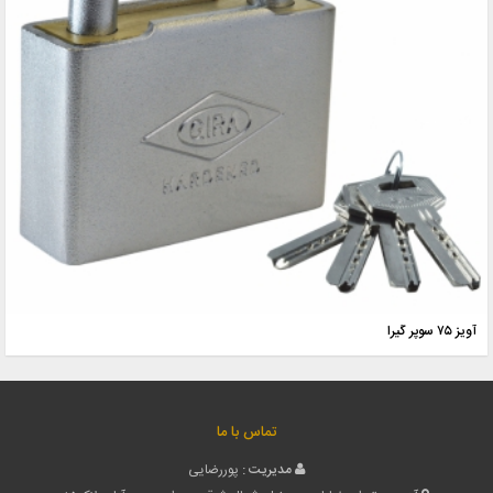
آویز ۷۵ سوپر گیرا
تماس با ما
مدیریت :
پوررضایی