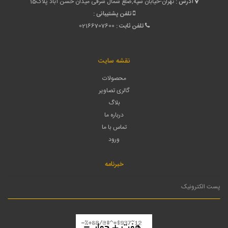
آدرس :
تهران-خیابان سپه,ضلع شمال شرقی میدان حسن آباد پلاک15
تلفن پشتیبانی :
تلفن ثابت :
02166707600
نقشه سایت
محصولات
گالری تصاویر
بلاگ
درباره ما
تماس با ما
ورود
خبرنامه