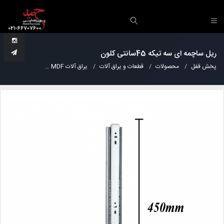
ریل ساچمه ای سه تیکه 45سانتی کلون
پخش قفل
محصولات
قطعات و یراق آلات
یراق آلات MDF
ریل ساچمه ای سه تیکه 45س