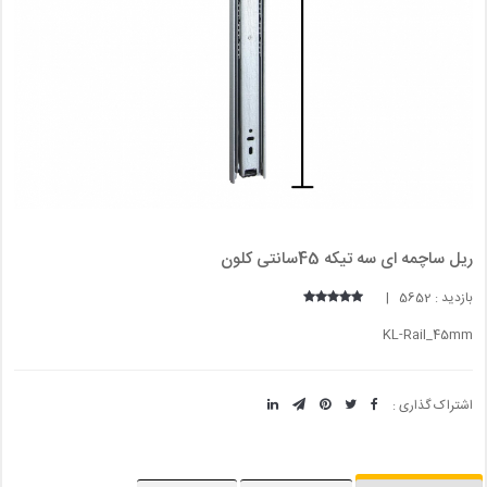
ریل ساچمه ای سه تیکه 45سانتی کلون
بازدید : 5652 |
KL-Rail_45mm
اشتراک گذاری :