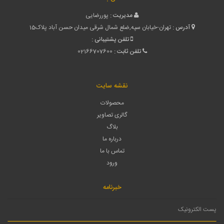
مدیریت :
پوررضایی
آدرس :
تهران-خیابان سپه,ضلع شمال شرقی میدان حسن آباد پلاک15
تلفن پشتیبانی :
تلفن ثابت :
02166707600
نقشه سایت
محصولات
گالری تصاویر
بلاگ
درباره ما
تماس با ما
ورود
خبرنامه