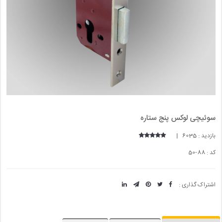
سوئيچی لوکس پنج ستاره
بازدید : 6035 |
کد : 88-50
اشتراک گذاری :