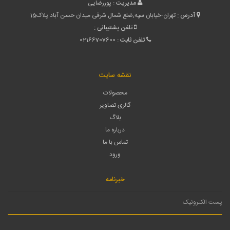
مدیریت :
پوررضایی
آدرس :
تهران-خیابان سپه,ضلع شمال شرقی میدان حسن آباد پلاک15
تلفن پشتیبانی :
تلفن ثابت :
02166707600
نقشه سایت
محصولات
گالری تصاویر
بلاگ
درباره ما
تماس با ما
ورود
خبرنامه