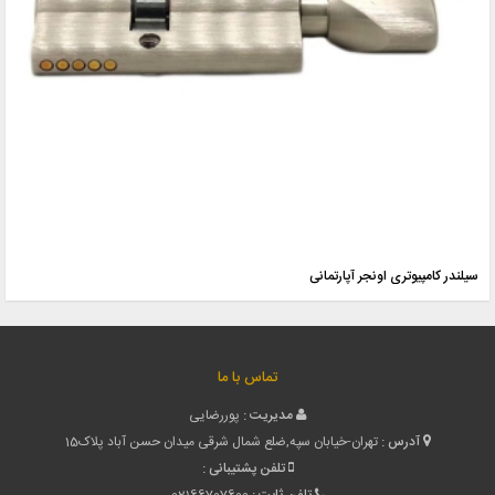
سیلندر کامپیوتری اونجر آپارتمانی
تماس با ما
مدیریت :
پوررضایی
آدرس :
تهران-خیابان سپه,ضلع شمال شرقی میدان حسن آباد پلاک15
تلفن پشتیبانی :
تلفن ثابت :
02166707600