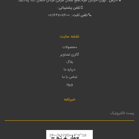
آدرس :
تهران-خیابان سپه,ضلع شمال شرقی میدان حسن آباد پلاک15
تلفن پشتیبانی :
تلفن ثابت :
02166707600
نقشه سایت
محصولات
گالری تصاویر
بلاگ
درباره ما
تماس با ما
ورود
خبرنامه