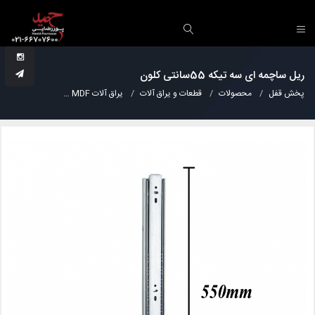
ریل ساچمه ای سه تیکه 55سانتی کلون
پخش قفل
محصولات
قطعات و یراق آلات
یراق آلات MDF
ریل ساچمه ای سه تیکه 55س