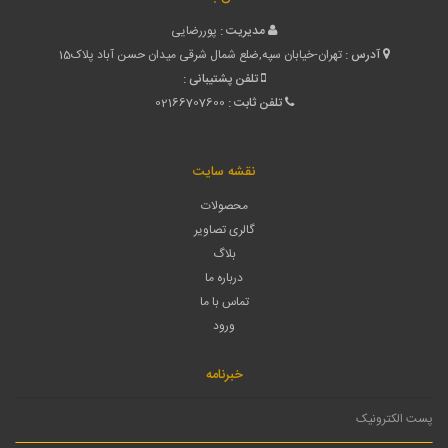
مدیریت :
پوررضایی
آدرس :
تهران-خیابان سپه,ضلع شمال شرقی میدان حسن آباد پلاک15
تلفن پشتیبانی :
تلفن ثابت :
02166707600
نقشه سایت
محصولات
گالری تصاویر
بلاگ
درباره ما
تماس با ما
ورود
خبرنامه