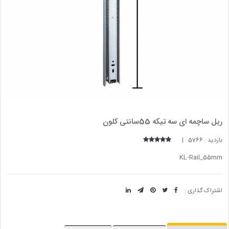
ریل ساچمه ای سه تیکه 55سانتی کلون
بازدید : 5766 |
KL-Rail_55mm
اشتراک گذاری :