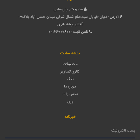
مدیریت :
پوررضایی
آدرس :
تهران-خیابان سپه,ضلع شمال شرقی میدان حسن آباد پلاک15
تلفن پشتیبانی :
تلفن ثابت :
02166707600
نقشه سایت
محصولات
گالری تصاویر
بلاگ
درباره ما
تماس با ما
ورود
خبرنامه