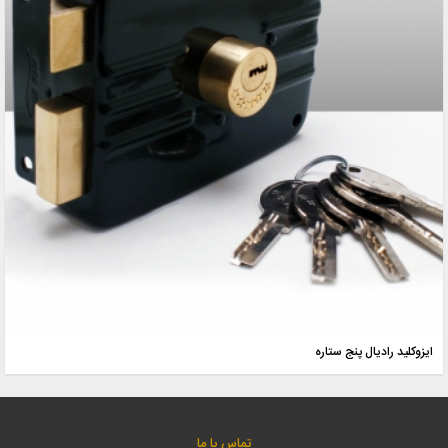
ايزوکليد راديال پنج ستاره
تماس با ما