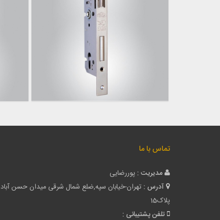
تماس با ما
مدیریت :
پوررضایی
آدرس :
تهران-خیابان سپه,ضلع شمال شرقی میدان حسن آباد
پلاک15
تلفن پشتیبانی :