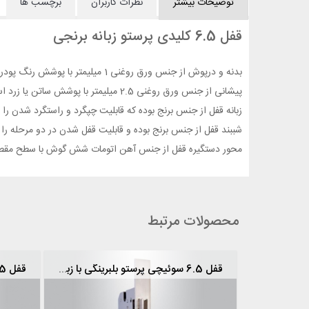
توضیحات بیشتر
نظرات کاربران
برچسب ها
قفل 6.5 کلیدی پرستو زبانه برنجی
بدنه و درپوش از جنس ورق روغنی 1 میلیمتر با پوشش رنگ پودری الکترواستاتیک است.
پیشانی از جنس ورق روغنی 2.5 میلیمتر با پوشش ساتن یا زرد است.
زبانه قفل از جنس برنج بوده که قابلیت چپگرد و راستگرد شدن را د
شببند قفل از جنس برنج بوده و قابلیت قفل شدن در دو مرحله را د
محور دستگیره قفل از جنس آهن اتومات شش گوش با سطح مقطح 8 میلیمتر می‌با
محصولات مرتبط
 ضامن پرستو
قفل 6.5 سوئیچی پرستو بلبرینگ