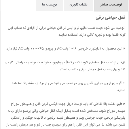
توضیحات بیشتر
نظرات کاربران
برچسب ها
قفل حیاطی برقی
.توصیه می شود جهت نصب دقیق تر و ایمن تر قفل حیاطی برقی از افرادی که نصاب این
گونه قفلها بوده و تجربه کافی دارند استفاده نمایند.
2.این محصول به آداپتور با خروجی 16-10 ولت AC و ورودی 245-220 ولت AC نیاز دارد.
3.قبل از نصب قفل مطمئن شوید که در کاملاً در چارچوب خود فیت بوده و به راحتی کار می
کند و برای نصب قفل حیاطی برقی مناسب است.
4.اگر برای اولین بار این قفل بر روی در نصب می شود می توانید از نقشه بالا استفاده
نمائید.
5.طبق نقشه بالا نقاطی که باید توسط دریل جهت فیکس کردن قفل و همینطور سوراخ
سیلندر سوراخ شوند مشخص شده است.بدلیل اینکه قفل حیاطی برقی پرستو دارای زبانه
بلبرینگی برنجی جهت چرخش بهتر و همینطور شبند برنجی با قابلیت چپگرد و راستگرد
شدن می باشد لذا می توان این قفل را هم برای درهای چپ باز شو و هم درهای راست باز