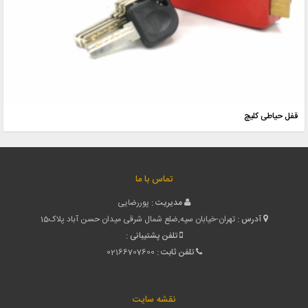
قفل حیاطی کلیچ
تماس با ما
مدیریت :
پوررضایی
آدرس :
تهران-خیابان سپه,ضلع شمال شرقی میدان حسن آباد پلاک15
تلفن پشتیبانی :
تلفن ثابت :
02166707600
نقشه سایت